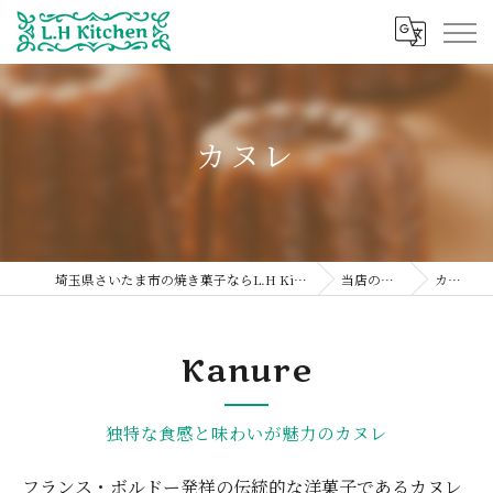
カヌレ
埼玉県さいたま市の焼き菓子ならL.H Kitchen
当店の特徴
カヌレ
Kanure
独特な食感と味わいが魅力のカヌレ
フランス・ボルドー発祥の伝統的な洋菓子であるカヌレ